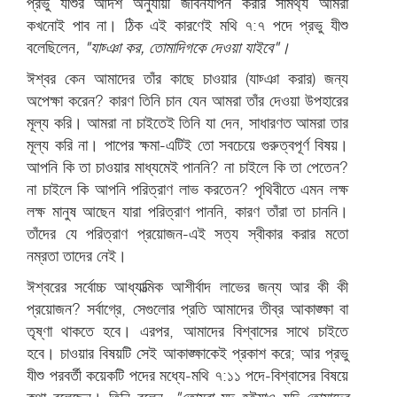
প্রভু যীশুর আদর্শ অনুযায়ী জীবনযাপন করার সামর্থ্য আমরা
কখনোই পাব না। ঠিক এই কারণেই মথি ৭:৭ পদে প্রভু যীশু
বলেছিলেন
, "
যাচ্ঞা কর
,
তোমাদিগকে দেওয়া যাইবে"।
ঈশ্বর কেন আমাদের তাঁর কাছে চাওয়ার (যাচ্ঞা করার) জন্য
অপেক্ষা করেন? কারণ তিনি চান যেন আমরা তাঁর দেওয়া উপহারের
মূল্য করি। আমরা না চাইতেই তিনি যা দেন, সাধারণত আমরা তার
মূল্য করি না। পাপের ক্ষমা-এটিই তো সবচেয়ে গুরুত্বপূর্ণ বিষয়।
আপনি কি তা চাওয়ার মাধ্যমেই পাননি? না চাইলে কি তা পেতেন?
না চাইলে কি আপনি পরিত্রাণ লাভ করতেন? পৃথিবীতে এমন লক্ষ
লক্ষ মানুষ আছেন যারা পরিত্রাণ পাননি, কারণ তাঁরা তা চাননি।
তাঁদের যে পরিত্রাণ প্রয়োজন-এই সত্য স্বীকার করার মতো
নম্রতা তাদের নেই।
ঈশ্বরের সর্বোচ্চ আধ্যাত্মিক আশীর্বাদ লাভের জন্য আর কী কী
প্রয়োজন? সর্বাগ্রে, সেগুলোর প্রতি আমাদের তীব্র আকাঙ্ক্ষা বা
তৃষ্ণা থাকতে হবে। এরপর, আমাদের বিশ্বাসের সাথে চাইতে
হবে। চাওয়ার বিষয়টি সেই আকাঙ্ক্ষাকেই প্রকাশ করে; আর প্রভু
যীশু পরবর্তী কয়েকটি পদের মধ্যে-মথি ৭:১১ পদে-বিশ্বাসের বিষয়ে