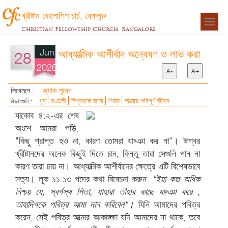
খ্রীষ্টান ফেলোশিপ চার্চ, বেঙ্গালুরু
Togg
Christian Fellowship Church, Bangalore
navigat
Jun
আধ্যাত্মিক আশীর্বাদ অন্বেষণ ও লাভ করা
28
2026
A-
A+
জ্যাক পুনেন
লিখেছেন :
গৃহ
মণ্ডলী
ঈশ্বরকে জানা
শিষ্য
আত্মায় পরিপূর্ণ জীবন
বিভাগগুলি :
যাকোব ৪:২-এর শেষ
অংশে আমরা পড়ি,
"কিছু প্রাপ্ত হও না, কারণ তোমরা যাচ্ঞা কর না"। ঈশ্বর
খ্রীষ্টানদের অনেক কিছুই দিতে চান, কিন্তু তারা সেগুলি পান না
কারণ তারা চায় না। আধ্যাত্মিক আশীর্বাদের ক্ষেত্রে এটি বিশেষভাবে
সত্য। লূক ১১:১৩ পদের কথা বিবেচনা করুন:
"ইহা কত অধিক
নিশ্চয় যে, স্বর্গস্থ পিতা, যাহারা তাঁহার কাছে যাচ্ঞা করে
,
তাহাদিগকে পবিত্র আত্মা দান করিবেন"।
যিনি আমাদের পবিত্র
করেন, সেই পবিত্র আত্মার আকাঙ্ক্ষা যদি আমাদের না থাকে, তবে