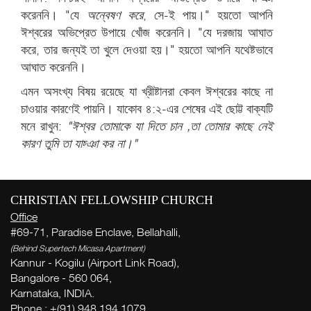
করেননি। "যে
অন্বেষণ করে
, সে-ই পায়।" হয়তো আপনি
ঈশ্বরের অভিপ্রেত উপায়ে খোঁজ করেননি। "যে দরজায় আঘাত
করে, তার জন্যই তা খুলে দেওয়া হয়।" হয়তো আপনি যথেষ্টভাবে
আঘাত করেননি।
এমন অসংখ্য বিষয় রয়েছে যা খ্রীষ্টানরা কেবল ঈশ্বরের কাছে না
চাওয়ার কারণেই পায়নি। যাকোব ৪:২-এর শেষের এই ছোট্ট বাক্যটি
মনে রাখুন:
"ঈশ্বর তোমাকে যা দিতে চান
,
তা তোমার কাছে নেই
কারণ তুমি তা যাচ্ঞা কর না।"
স
জন
CHRISTIAN FELLOWSHIP CHURCH
( Th
Office
Thi
#69-71, Paradise Enclave, Bellahalli,
(Behind Supertech Micasa Apartment)
Kannur - Kogilu (Airport Link Road),
Bangalore - 560 064,
ন
Karnataka, INDIA.
Phone : +(91) 948 194 1079