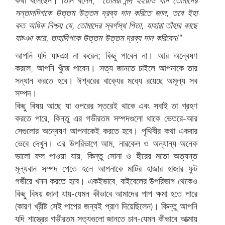
কথা বলেছেন। তিনি বলেন,
"
তোমরা মন্দ হইয়াও যদি তোমাদের
সন্তানদিগকে উত্তম উত্তম দ্রব্য দান করিতে জান, তবে ইহা
কত অধিক নিশ্চয় যে, তোমাদের স্বর্গস্থ পিতা, যাহারা তাঁহার কাছে
যাচ্ঞা করে, তাহাদিগকে উত্তম উত্তম দ্রব্য দান করিবেন!"
আপনি যদি যাচ্ঞা না করেন; কিছু পাবেন না। আর অন্বেষণ
করলে, আপনি খুঁজে পাবেন। সত্য জানতে চাইলে আপনাকে তার
সন্ধান করতে হবে। ঈশ্বরের বাক্যের মধ্যে রয়েছে অমূল্য সব
সম্পদ।
কিছু বিষয় আছে যা ওপরের স্তরেই থাকে এবং সবাই তা গ্রহণ
করতে পারে, কিন্তু এর গভীরতম সম্পদগুলো থাকে ভেতরে-আর
সেগুলোর অন্বেষণ আপনাকেই করতে হবে। পৃথিবীর কথা একবার
ভেবে দেখুন। এর উপরিভাগে আম, নারকেল ও অন্যান্য অনেক
ভালো ফল পাওয়া যায়; কিন্তু সোনা ও হীরের মতো অত্যন্ত
মূল্যবান সম্পদ পেতে হলে আপনাকে মাটির হাজার হাজার ফুট
গভীরে খনন করতে হবে। একইভাবে, বাইবেলের উপরিভাগ থেকেও
কিছু বিষয় জানা যায়-যেমন কীভাবে আমাদের পাপ ক্ষমা হতে পারে
(কারণ খ্রীষ্ট সেই পাপের জন্যই প্রাণ দিয়েছিলেন)। কিন্তু আপনি
যদি শাস্ত্রের গভীরতম সত্যগুলো জানতে চান-যেমন কীভাবে আত্মায়