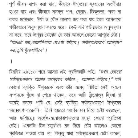
পূর্ণ জীবন যাপন করা যায়, কীভাবে ঈশ্বরের স্বভাবের অংশীদার
হওয়া যায় এবং কীভাবে সমস্ত পাপ, ক্রোধ, তিক্ততা, ক্ষমা না
করার মনোভাব, ঈর্ষা ও যৌন লালসা জয় করা যায়-তবে আপনাকে
গভীরভাবে অনুসন্ধান করতে হবে। কেউ যদি গভীরভাবে অনুসন্ধান
না করে, তবে ঈশ্বর বোঝেন যে তার আসলে কোনো আগ্রহ নেই।
"
যাচ্ঞা কর
,
তোমাদিগকে দেওয়া যাইবে। সর্বান্তঃকরণে অন্বেষণ
কর
,
তুমি খুঁজে
পাইবে"।
।
যিরমিয় ২৯:১৩ পদে আমরা এই প্রতিজ্ঞাটি পাই:
"যখন তোমরা
সর্বান্তঃকরণে আমার অন্বেষণ করিবে
,
আমাকে পাইবে।"
যদি
কোনো ব্যক্তি ঈশ্বরকে এবং তাঁর মধ্যে নিহিত সেই অঢেল
সম্পদকে খুঁজে না পেয়ে থাকেন, তবে আমি বিন্দুমাত্র দ্বিধা না
করেই বলতে পারি যে, সেই ব্যক্তি সর্বান্তঃকরণে ঈশ্বরের
অন্বেষণ করেননি। তিনি হয়তো অর্ধেক মন নিয়ে চেষ্টা করেছেন,
আর ধর্মশাস্ত্রে অর্ধেক-মনোভাবাপন্নদের জন্য কোনো প্রতিজ্ঞা
নেই। এমনকি তিন-চতুর্থাংশ মন দিয়ে চেষ্টা করলেও কোনো
প্রতিজ্ঞা পাওয়া যায় না; কিন্তু যারা সর্বান্তঃকরণে চেষ্টা করেন,