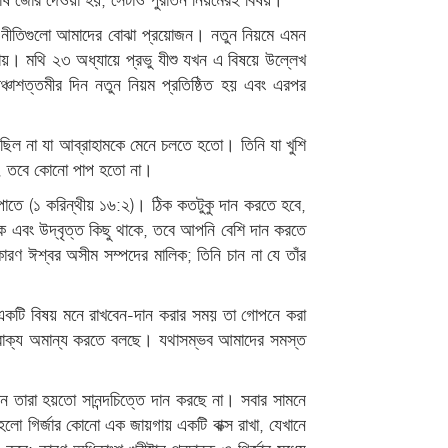
রার নীতিগুলো আমাদের বোঝা প্রয়োজন। নতুন নিয়মে এমন
 যায়। মথি ২৩ অধ্যায়ে প্রভু যীশু যখন এ বিষয়ে উল্লেখ
চাশত্তমীর দিন নতুন নিয়ম প্রতিষ্ঠিত হয় এবং এরপর
ম ছিল না যা আব্রাহামকে মেনে চলতে হতো। তিনি যা খুশি
েন, তবে কোনো পাপ হতো না।
পাতে (১ করিন্থীয় ১৬:২)। ঠিক কতটুকু দান করতে হবে,
ে এবং উদ্বৃত্ত কিছু থাকে, তবে আপনি বেশি দান করতে
 ঈশ্বর অসীম সম্পদের মালিক; তিনি চান না যে তাঁর
কটি বিষয় মনে রাখবেন-দান করার সময় তা গোপনে করা
 বাক্য অমান্য করতে বলছে। যথাসম্ভব আমাদের সমস্ত
ন তারা হয়তো সানন্দচিত্তে দান করছে না। সবার সামনে
ো গির্জার কোনো এক জায়গায় একটি বাক্স রাখা, যেখানে