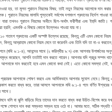
ত্ব দেওয়া হয়, তা মূলত পুরাতন নিয়মের বিষয়; তাই নতুন নিয়মের আলোকে দান ক
লক। পুরাতন নিয়মের মালাখি পুস্তকেই সর্বশেষ দশমাংশ প্রদানের নির্দেশ পাওয়া
রা তখনও পুরাতন নিয়মের অধীনে ছিল-অর্থাৎ ফরীশীরা এবং ইহুদি জাতি। পঞ্
দেওয়া হয়নি; এমনকি এ বিষয়ে কোনো উল্লেখও পাওয়া যায় না।
ছে ১০ শতাংশ প্রদানের একটি অস্পষ্ট উল্লেখ রয়েছে, কিন্তু এটি এমন কোনো নিয়
ন, কিন্তু আব্রাহাম কোনো নিয়ম মেনে তা করেননি এবং তিনি যদি তা না-ও করত
নে (মথি ৬:১-৪), আনন্দের সাথে (২ করিন্থীয় ৯:৭) এবং আপনার উপার্জনের অনু
 সমৃদ্ধ করেছেন, আপনি ততটাই দান করতে পারেন। আপনার যদি প্রচুর সম্পদ থাক
বে আপনাকে দান করতেই হবে এমন কোনো কথা নেই। এতে কোনো সমস্যা নেই, কারণ
্রচারক আপনাকে শোষণ করবে এবং আর্থিকভাবে আপনার সুযোগ নেবে। কিন্তু এ
রকাশ করতে বাধ্য করে, তারা আসলে আপনাকে মথি ৬:১-৪ পদে বর্ণিত ঈশ্বরের
ের সাথে।
ামনে থলি বা ঝুলি বাড়িয়ে দিয়ে তাদের দান করতে বাধ্য করা উচিত-বিশেষ করে যখ
র পক্ষে গোপনে দান করা সম্ভবত সম্ভব হয়ে ওঠে না। আমার মতে, সঠিক পদ্ধতি হল