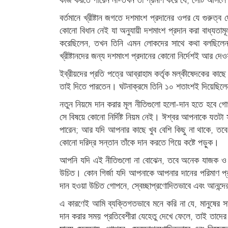
বর্তমানে খ্রীষ্টান জগতে দশমাংশ প্রদানের ওপর যে গুরু
কোনো বিধান নেই যা অনুযায়ী দশমাংশ প্রদান করা বাধ্যতামূ
করেছিলেন, তখন তিনি এমন লোকদের সাথে কথা বলছিলেন যা
খ্রীষ্টানদের জন্য দশমাংশ প্রদানের কোনো নির্দেশই আর 
ইব্রীয়দের প্রতি পত্রে আব্রাহাম কর্তৃক মল্কীষেদকের কা
তাই দিতে পারতেন। ঘটনাক্রমে তিনি ১০ শতাংশই দিয়েছিলে
নতুন নিয়মে দান করার মূল নীতিগুলো হলো-দান হতে হবে গোপ
সে বিষয়ে কোনো নির্দিষ্ট নিয়ম নেই। ঈশ্বর আপনাকে যতটা
পারেন; আর যদি আপনার কাছে খুব বেশি কিছু না থাকে, ত
কোনো দরিদ্র সন্তান তাঁকে দান করতে গিয়ে কষ্টে পড়ুক।
আপনি যদি এই নীতিগুলো না বোঝেন, তবে অনেক যাজক ও প
উচিত। কোন গির্জা যদি আপনাকে আপনার দানের পরিমাণ প্
দান হওয়া উচিত গোপনে, স্বেচ্ছাপ্রণোদিতভাবে এবং আনন্দ
এ কারণেই আমি ব্যক্তিগতভাবে মনে করি না যে, মানুষের স
দান করার সময় প্রতিবেশীরা যেহেতু দেখে ফেলে, তাই তাদে