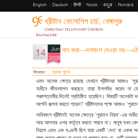
English
Deutsch
हिन्दी
Norsk
ಕನ್ನಡ
Română
খ্রীষ্টান ফেলোশিপ চার্চ, বেঙ্গালুরু
Christian Fellowship Church,
Bangalore
Jun
দান করা—দশমাংশ দেওয়া নয়—এটা
14
2026
জ্যাক পুনেন
লিখেছেন :
এমন অনেক ক্ষেত্র রয়েছে যেখানে খ্রীষ্টানরা আজও 'পু
অধীনে জীবনযাপন করছেন; তারা উপলব্ধি করেন না যে
পঞ্চাশত্তমীর দিনেই প্রতিষ্ঠিত হয়েছিল। বিষয়টি অনেকটা 
আপনি কল্পনা করতে পারেন? খ্রীষ্টানদের পক্ষে আজও 'পু
অধিকাংশ খ্রীষ্টানই অনেক ক্ষেত্রে 'পুরাতন নিয়ম'-এর অধ
আর আপনার ওপর কর্তৃত্ব করতে পারবে না। মানুষ যখন কে
নিয়মে এমন এক মণ্ডলী ছিল যারা একটি 'দেহ' বা একক সত
কাজ করতে পারেন না-তখন তা প্রমাণ করে যে, সেটি আসলে