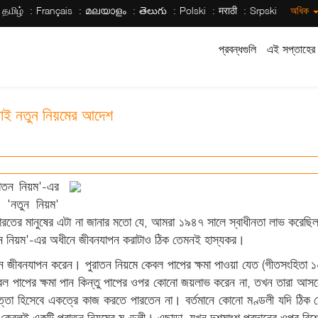
தமிழ்
Français
മലയാളം
తెలుగు
Polski
मराठी
Srpski
অধিক
প্রবন্ধগুলি
এই সপ্তাহের 
ই নতুন নিয়মের আদেশ
রাতন নিয়ম'-এর
 'নতুন নিয়ম'
ভারতের মানুষের এটা না জানার মতো যে, আমরা ১৯৪৭ সালে স্বাধীনতা লাভ করেছি
রাতন নিয়ম'-এর অধীনে জীবনযাপন করাটাও ঠিক তেমনই হাস্যকর।
ীনে জীবনযাপন করেন। পুরাতন নিয়মে কেবল পাপের ক্ষমা পাওয়া যেত (গীতসংহিতা 
বল পাপের ক্ষমা পান কিন্তু পাপের ওপর কোনো জয়লাভ করেন না, তখন তারা আস
্তা হিসেবে একত্রে কাজ করতে পারতেন না। বর্তমানে কোনো মণ্ডলী যদি ঠিক ত
 কেবলই একটি পুরাতন নিয়মের মণ্ডলী। এছাড়া, যখন দশমাংশ প্রদানের ওপর বিশ