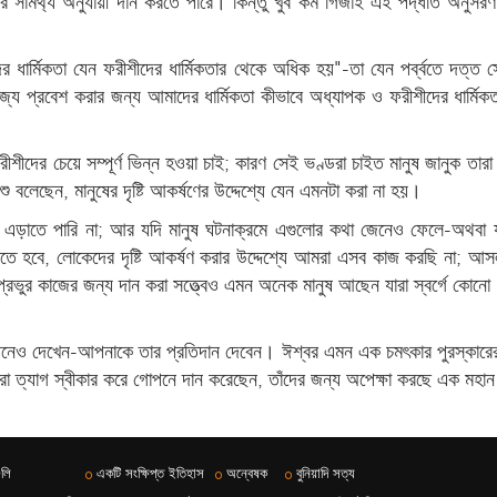
ের সামর্থ্য অনুযায়ী দান করতে পারে। কিন্তু খুব কম গির্জাই এই পদ্ধতি অনুসরণ 
ের ধার্মিকতা যেন ফরীশীদের ধার্মিকতার থেকে অধিক হয়"-তা যেন পর্ব্বতে 
রাজ্যে প্রবেশ করার জন্য আমাদের ধার্মিকতা কীভাবে অধ্যাপক ও ফরীশীদের ধার্ম
শীদের চেয়ে সম্পূর্ণ ভিন্ন হওয়া চাই; কারণ সেই ভণ্ডরা চাইত মানুষ জানুক তারা 
 বলেছেন, মানুষের দৃষ্টি আকর্ষণের উদ্দেশ্যে যেন এমনটা করা না হয়।
 এড়াতে পারি না; আর যদি মানুষ ঘটনাক্রমে এগুলোর কথা জেনেও ফেলে-অথবা
 হবে, লোকেদের দৃষ্টি আকর্ষণ করার উদ্দেশ্যে আমরা এসব কাজ করছি না; আসল 
ভুর কাজের জন্য দান করা সত্ত্বেও এমন অনেক মানুষ আছেন যারা স্বর্গে কোনো প
ও দেখেন-আপনাকে তার প্রতিদান দেবেন। ঈশ্বর এমন এক চমৎকার পুরস্কারের প্
রা ত্যাগ স্বীকার করে গোপনে দান করেছেন, তাঁদের জন্য অপেক্ষা করছে এক মহান
ুলি
একটি সংক্ষিপ্ত ইতিহাস
অন্বেষক
বুনিয়াদি সত্য