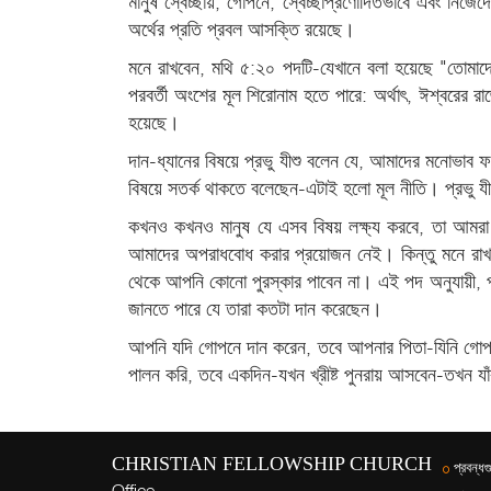
মানুষ স্বেচ্ছায়, গোপনে, স্বেচ্ছাপ্রণোদিতভাবে এবং নিজেদ
অর্থের প্রতি প্রবল আসক্তি রয়েছে।
মনে রাখবেন, মথি ৫:২০ পদটি-যেখানে বলা হয়েছে "তোমাদ
পরবর্তী অংশের মূল শিরোনাম হতে পারে: অর্থাৎ, ঈশ্বরের 
হয়েছে।
দান-ধ্যানের বিষয়ে প্রভু যীশু বলেন যে, আমাদের মনোভাব ফরী
বিষয়ে সতর্ক থাকতে বলেছেন-এটাই হলো মূল নীতি। প্রভু যীশু
কখনও কখনও মানুষ যে এসব বিষয় লক্ষ্য করবে, তা আমরা
আমাদের অপরাধবোধ করার প্রয়োজন নেই। কিন্তু মনে রাখতে
থেকে আপনি কোনো পুরস্কার পাবেন না। এই পদ অনুযায়ী, প্র
জানতে পারে যে তারা কতটা দান করেছেন।
আপনি যদি গোপনে দান করেন, তবে আপনার পিতা-যিনি গোপনে
পালন করি, তবে একদিন-যখন খ্রীষ্ট পুনরায় আসবেন-তখন যাঁ
CHRISTIAN FELLOWSHIP CHURCH
প্রবন্ধগ
Office