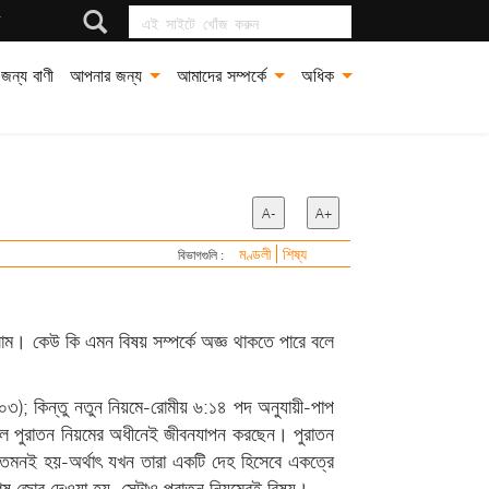
এই সাইটে খোঁজ করুন
জন্য বাণী
আপনার জন্য
আমাদের সম্পর্কে
অধিক
A-
A+
মণ্ডলী
শিষ্য
বিভাগগুলি :
লাম। কেউ কি এমন বিষয় সম্পর্কে অজ্ঞ থাকতে পারে বলে
১০৩); কিন্তু নতুন নিয়মে-রোমীয় ৬:১৪ পদ অনুযায়ী-পাপ
লে পুরাতন নিয়মের অধীনেই জীবনযাপন করছেন। পুরাতন
েমনই হয়-অর্থাৎ যখন তারা একটি দেহ হিসেবে একত্রে
েষ জোর দেওয়া হয়, সেটাও পুরাতন নিয়মেরই বিষয়।