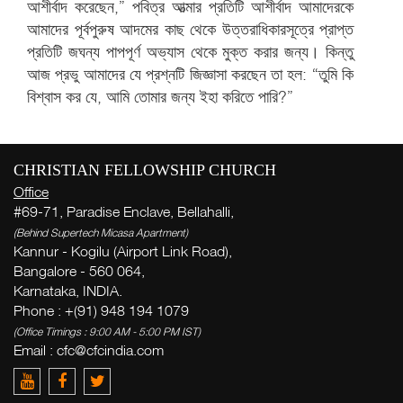
আশীর্বাদ করেছেন,” পবিত্র আত্মার প্রতিটি আশীর্বাদ আমাদেরকে
আমাদের পূর্বপুরুষ আদমের কাছ থেকে উত্তরাধিকারসূত্রে প্রাপ্ত
প্রতিটি জঘন্য পাপপূর্ণ অভ্যাস থেকে মুক্ত করার জন্য। কিন্তু
আজ প্রভু আমাদের যে প্রশ্নটি জিজ্ঞাসা করছেন তা হল: “তুমি কি
বিশ্বাস কর যে, আমি তোমার জন্য ইহা করিতে পারি?”
স
CHRISTIAN FELLOWSHIP CHURCH
জন
Office
( Th
#69-71, Paradise Enclave, Bellahalli,
Thi
(Behind Supertech Micasa Apartment)
Kannur - Kogilu (Airport Link Road),
Bangalore - 560 064,
Karnataka, INDIA.
ন
Phone : +(91) 948 194 1079
(Office Timings : 9:00 AM - 5:00 PM IST)
Ge
Email :
cfc@cfcindia.com
week
Zac