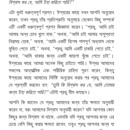
বিশ্বাস কর যে, আমি ইহা করিতে পারি?”
এটা খুবই গুরুত্বপূর্ণ প্রশ্ন। ঈশ্বরের কাছে যখন আপনি অনুরোধ
করেন, তখন প্রভু তাঁর প্রতিশ্রুতি অনুসারে যেকোন কিছু সম্পর্কে
এটি একটি গুরুত্বপূর্ণ প্রশ্ন জিজ্ঞাসা করেন। “প্রভু, আমি চাই
আমার অন্ধ চোখ খুলে যাক,” অথবা, “আমি চাই আমার অসুস্থতা
নিরাময় হোক,” অথবা, “আমি একটি বিশেষ পাপপূর্ণ অভ্যাস থেকে
মুক্তি পেতে চাই,” অথবা, “প্রভু আমি একটি চাকরি পেতে চাই,”
অথবা, “আমি থাকার জন্য একটি জায়গা খুঁজে পেতে চাই”।
ঈশ্বরের কাছে আমরা অনেক কিছু চাইতে পারি। ঈশ্বর আমাদের
সকলের আধ্যাত্মিক এবং শারীরিক চাহিদা পূরণ করেন, কিন্তু
ঈশ্বরের কাছে আমাদের নির্দিষ্ট অনুরোধ করার পর প্রভু আমাদের
যে প্রশ্নটি করবেন হল:
“তুমি কি বিশ্বাস কর যে, আমি তোমার
জন্য ইহা করিতে পারি?”
এটাই প্রভু যীশু বলছেন।
আপনি কি জানেন যে প্রভু আমাদের জন্য তাঁর ক্ষমতা অনুযায়ী
করেন না, বরং আমাদের বিশ্বাস অনুযায়ী করেন? যদি আপনার কোন
কিছুর জন্য বিশ্বাস না থাকে, এমনকি যদি প্রভু আপনার জন্য এর
চেয়ে বেশি কিছু করার ক্ষমতা রাখেন, তবুও প্রভু আপনার জন্য যা