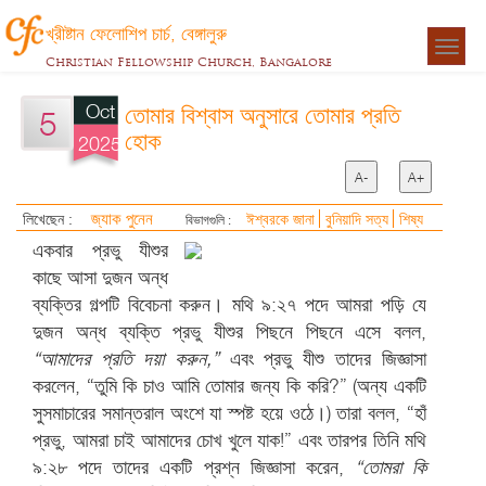
খ্রীষ্টান ফেলোশিপ চার্চ, বেঙ্গালুরু
Togg
Christian Fellowship Church, Bangalore
navigat
Oct
তোমার বিশ্বাস অনুসারে তোমার প্রতি
5
হোক
2025
A-
A+
জ্যাক পুনেন
লিখেছেন :
ঈশ্বরকে জানা
বুনিয়াদি সত্য
শিষ্য
বিভাগগুলি :
একবার প্রভু যীশুর
কাছে আসা দুজন অন্ধ
ব্যক্তির গল্পটি বিবেচনা করুন। মথি ৯:২৭ পদে আমরা পড়ি যে
দুজন অন্ধ ব্যক্তি প্রভু যীশুর পিছনে পিছনে এসে বলল,
“আমাদের প্রতি দয়া করুন,”
এবং প্রভু যীশু তাদের জিজ্ঞাসা
করলেন, “তুমি কি চাও আমি তোমার জন্য কি করি?” (অন্য একটি
সুসমাচারের সমান্তরাল অংশে যা স্পষ্ট হয়ে ওঠে।) তারা বলল, “হাঁ
প্রভু, আমরা চাই আমাদের চোখ খুলে যাক!” এবং তারপর তিনি মথি
৯:২৮ পদে তাদের একটি প্রশ্ন জিজ্ঞাসা করেন,
“তোমরা কি