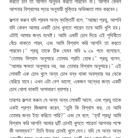
করতে চান তা আপনি অনুভব করতে পারবেন না। আপনি কেবল
আপনার বিশ্বাসের স্তর অনুযায়ী মুক্তির অভিজ্ঞতা লাভ করবেন।
কল্পনা করুন যদি প্রথম অন্ধ ব্যক্তিটি বলে, “আচ্ছা প্রভু, আপনি
যদি কেবল আমার একটি চোখ খুলতে পারেন তবে আমি খুশি হব।
এটাই আমার জন্য যথেষ্ট। আমি একটি চোখ দিয়ে এই পৃথিবীতে
বেঁচে থাকতে পারব, এবং আমি বিশ্বাস করি আপনি তা করতে
পারবেন।” প্রভু তাকে ঠিক যেমন মথি ৯:২৯ পদে বলেছেন,
“তোমার বিশ্বাস অনুসারে তোমার প্রতি হোক।” প্রভু বলেন,
“আমার ক্ষমতা অনুসারে নয়, বরং তোমার বিশ্বাস অনুসারে।” এই
লোকটি এক চোখ খুলে অন্য চোখ বন্ধ থাকা অবস্থায় ঘর থেকে
বেরিয়ে যাবে। এখন এটা বেশ ভালো; একজন অন্ধের জন্য একটি
চোখ খোলা থাকাই অসাধারণ ব্যাপার।
তারপর কল্পনা করুন যে অন্য অন্ধ লোকটি আসে, এবং প্রভু তাকে
একই প্রশ্ন জিজ্ঞাসা করেন, “তুমি কি বিশ্বাস কর, যে আমি
তোমার জন্য ইহা করিতে পারি?” এবং সে বলে, “হ্যাঁ প্রভু! আমি
বিশ্বাস করি আপনি আমার দুটি চোখই খুলতে পারেন! আপনার পক্ষে
কী অসম্ভব?” তিনি উভয় চোখই খুলে দেন। যদি সে অন্য অন্ধ