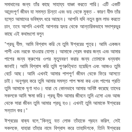
সমাধানের জন্য তাঁর কাছে সাহায্য যাঞ্চা করতে পারি। এটি একটি
আনন্দপূর্ণ জীবন যা সমস্ত চিন্তা এবং ভয় থেকে মুক্ত - কারণ যীশু তাঁর
হস্তে আমাদের ভবিষ্যৎ ধরে আছেন। আপনি যদি নতুন জন্ম লাভ করতে
চান, তবে আপনি এখনই আপনার হৃদয় থেকে আন্তরিকভাবে সদাপ্রভুর
কাছে এই কথাগুলো বলুন
"প্রভু যীশু, আমি বিশ্বাস করি যে তুমি ঈশ্বরের পুত্র। আমি একজন
পাপী এবং নরকে যাওয়ার যোগ্য। আমাকে প্রেম করার জন্য এবং আমার
পাপের জন্য ক্রুশের ওপর মৃত্যুবরণ করার জন্য তোমাকে ধন্যবাদ
জানাই। আমি বিশ্বাস করি তুমি পুণরুত্থিত হয়েছিল এবং আজও তুমি
বেচেঁ আছ। আমি এখনই আমার পাপপুর্ণ জীবন থেকে ফিরে আসতে
চাই। অনুগ্রহ করে তুমি আমার সমস্ত পাপ ক্ষমা কর এবং পাপের প্রতি
তুমি আমাকে ঘৃণা দাও। যারা যে কোনভাবে আমার অনিষ্ট করেছে তাদের
সকলকে আমি ক্ষমা করি। প্রভু যীশু আমার জীবনে তুমি এসো এবং আজ
থেকে সারা জীবন তুমি আমার প্রভু হও। এখনই তুমি আমাকে ঈশ্বরের
সন্তান কর।"
ঈশ্বরের বাক্য বলে,"কিন্তু যত লোক তাঁহাকে গ্রহন করিল, সেই
সকলকে, যাহারা তাঁহার নামে বিশ্বাস করে তাহাদিগকে, তিনি ঈশ্বরের