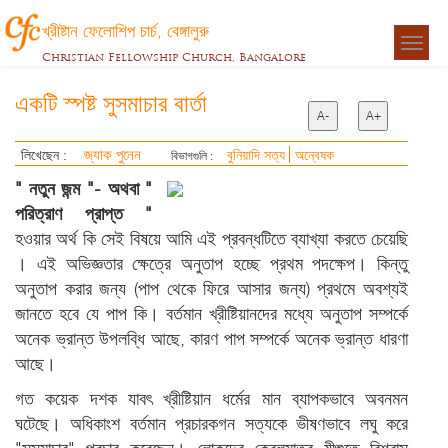
খ্রীষ্টান ফেলোশিপ চার্চ, বেঙ্গালুরু
Togg
Christian Fellowship Church, Bangalore
navigat
একটি স্পষ্ট সুসমাচার বার্তা
A-
A+
জ্যাক পুনেন
লিখেছেন :
বুনিয়াদি সত্য
অন্বেষক
বিভাগগুলি :
"
নতুন
জন্ম
"-
অথবা
"
পরিত্রাণ
প্রাপ্ত
"
হওয়ার অর্থ কি সেই বিষয়ে আমি এই প্রবন্ধটিতে ব্যাখ্যা করতে চেয়েছি
। এই অভিজ্ঞতার ক্ষেত্রে অনুতাপ হচ্ছে প্রথম পদক্ষেপ। কিন্তু
অনুতাপ করার জন্য (পাপ থেকে ফিরে আসার জন্য) প্রথমে অবশ্যই
জানতে হবে যে পাপ কি। বর্তমান খ্রীষ্টিয়ানদের মধ্যে অনুতাপ সম্পর্কে
অনেক ভ্রান্ত উপলব্ধি আছে, কারণ পাপ সম্পর্কে অনেক ভ্রান্ত ধারণা
আছে।
গত কয়েক দশক যাবৎ খ্রীষ্টিয়ান ধর্মের মান ব্যাপকভাবে অবনমন
ঘটেছে। অধিকাংশ বর্তমান প্রচারকগন সত্যকে ভীষণভাবে লঘু করে