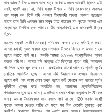
কার আছে? যীশু একজন ভাল মানুষ অথবা একজন ভাববাদী ছিলেন এটা
বলাই যথেষ্ট নয়। না, তিনি স্বয়ং ঈশ্বর - তিনি কেবলমাত্র একজন
ভাল মানুষ নন।তিনি যদি একজন মিথ্যাবাদী অথবা একজন প্রতারক
হতেন তবে তিনি একজন ভাল মানুষ হতে পারতেন না! সুতরাং আমরা এই
সিদ্ধান্তে উপনীত হতে পারি যে যীশু বাস্তবিকই এক মানবরুপী ঈশ্বর
ছিলেন।
সমস্ত সত্যই সংকীর্ণ মনষ্ক। গণিতের ক্ষেত্রে ২+২ সর্বদাই ৪ হয়।
আমরা কখনই মুক্ত মনষ্ক হয়ে সম্ভাব্য উত্তর হিসাবে ৩ অথবা ৫ কে
গ্রহণ করতে পারি না। এমনকি আমরা ৩.৯৯৯৯ সংখ্যাটিকেও গ্রহণ
করতে পারি না। আমরা যদি সত্যের এই ভিন্নতা গ্রহণ করি, আমাদের
গাণিতিক হিসাব ভুল হয়ে যাবে। একইভাবে আমরা জানি যে পৃথিবী সূর্যের
চারদিকে আবর্তিত হচ্ছে। আমরা যদি উদারমনষ্ক হওয়ার সিদ্ধান্ত
গ্রহণ করি এবং অন্য কোন তত্ত্ব গ্রহণ করি যেখানে বলা হয়েছে সূর্যও
পৃথিবীকে কেন্দ্র করে আবর্তিত হয়, আমাদের জ্যোতির্বিজ্ঞানের
গণনাগুলোও ভুল হয়ে যাবে। একইভাবে রসায়নশাস্ত্র অনুসারে H20 হল
জল। আমরা উদারমনষ্ক হয়ে বলতে পারি না যে H20 লবণও হবে!!
সুতরাং আমরা দেখতে পাচ্ছি যে সত্য সব দিক থেকেই চূড়ান্ত এবং
সংকীর্ণ। ঈশ্বরের বিষয়েও এটা একই রকম সত্য। উদারমনষ্কতা