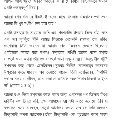
আপনি আজ খ্রীষ্টে জীবিত আছেন কি না সে বিষয়ে নিশ্চিতভাবে জানাই
একটি গুরুত্বপূর্ণ বিষয়।
আমরা যখন বলি যে যীশুই ঈশ্বরের কাছে যাওয়ায় একমাত্র পথ তখন
আমরা কি খুব সংকীর্ণ-মনা হয়ে যাই?
একটি উদাহরণের মাধ্যমে আমি এই প্রশ্নটির উত্তর দিতে চাই কোন
এক জন ব্যক্তি যিনি আমার পিতাকে দেখেননি (অথবা তার ছবিও
দেখেননি) তিনি জানেন না আমার পিতা কিরকম দেখতে ছিলেন।
একইভাবে আমরা যারা কখনও ঈশ্বরকে দেখিনি তাদের পক্ষে ঈশ্বর
সম্পর্কে জানা অথবা তাঁর পথ সম্পর্কে জানা সম্ভব নয়। কিন্তু যীশু খ্রীষ্ট
ঈশ্বরের কাছ থেকে এসেছিলেন।সুতরাং তিনিই কেবলমাত্র আমাদের
ঈশ্বরের কাছে যাওয়ায় পথ দেখাতে পারেন।তিনি বলেছিলেন, "আমিই
পথ ও সত্য ও জীবন; আমা দিয়া না আসিলে কেহ পিতার নিকটে আইসে
না" (যোহন ১ ৪ ৬)।
আমরা যখন পিতা ঈশ্বরের কাছে যাবার জন্য একমাত্র পথ হিসেবে যীশুর
দাবীটির কথা চিন্তা করি, তখন আমাদের হয় এটা বলতে হবে যে তিনি যা
বলেছেন সত্য বলেছেন, নতুবা আমাদের বলতে হবে যে তিনি একজন
মিথ্যাবাদী অথবা প্রতারক।তাঁকে মিথ্যাবাদী এবং প্রতারক বলার সাহস