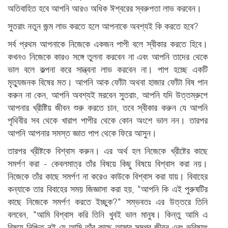
অতিবাহিত হবে আপনি আরও অধিক ঈশ্বরের স্বরুপতা লাভ করবেন।
সুতরাং নতুন জন্ম লাভ করতে হলে আপনাকে অবশ্যই কি করতে হবে?
সর্ব প্রথম আপনাকে নিজেকে একজন পাপী বলে স্বীকার করতে হিবে।
কখনও নিজেকে কারও সঙ্গে তুলনা করবেন না এবং আপনি তাদের থেকে
ভাল বলে কল্পনা করে সান্ত্বনা লাভ করবেন না। পাপ হচ্ছে একটি
মৃত্যুজনক বিষের মত। আপনি আক ফোঁটা অথবা হাজার ফোঁটা বিষ পান
করুন না কেন, আপনি অবশ্যই মরবেন সুতরাং, আপনি যদি উত্তম্রুপে
আপনার খ্রীষ্টিয় জীবন শুরু করতে চান, তবে স্বীকার করুন যে আপনি
পৃথিবীর সব থেকে খারাপ পাপীর থেকে কোন অংশে ভাল নন। তারপর
আপনি আপনার সমস্ত জ্ঞাত পাপ থেকে ফিরে আসুন।
তারপর খ্রীষ্টকে বিশ্বাস করুন। এর অর্থ হল নিজেকে খ্রীষ্টের কাছে
সমর্পণ করা - কেবলমাত্র তাঁর বিষয়ে কিছু বিষয়ে বিশ্বাস করা নয়।
নিজেকে তাঁর কাছে সমর্পণ না করেও কাউকে বিশ্বাস করা যায়। বিবাহের
কন্যাকে তার বিবাহের সময় জিজ্ঞাসা করা হয়, "আপনি কি এই পুরুষটির
কাছে নিজেকে সমর্পণ করতে ইচ্ছুক?" সম্ভবতঃ এর উত্তরে তিনি
বলবেন, "আমি বিশ্বাস করি তিনি খুবই ভাল মানুষ। কিন্তু আমি এ
বিষয়ে নিশ্চিত নই যে আমি তাঁর কাছে আমার সমগ্র জীবন এবং ভবিষ্যৎ