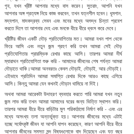
গৃহ, যখন খ্রীষ্ট আপনার মধ্যে বাস করেন। সুতরাং, আপনি যখন
আপনার অঙ্গ প্রত্যঙ্গ নিয়ে কাজ করবেন, তখন যত্নশীল হবেন। ধূমপান,
মদ্যপান, মাদকদ্রব্য সেবন এবং মনের মধ্যে অশুদ্ধ চিন্তা প্রবেশ
করতে দিলে তা আপনার দেহ এবং মনকে ধীরে ধীরে ধ্বংস করে দেবে।
খ্রীষ্টিয় জীবন একটি দৌড় প্রতিযোগিতার মত। আমরা যখন পাপ থেকে
ফিরে আসি এবং নতুন জন্ম গ্রহণ করি তখন আমরা সেই দৌড়
প্রতিযোগিতার প্রারম্ভিক রেখার কাছে আসি। তারপর আমরা দীর্ঘ
ম্যারাথন প্রতিযোগিতা শুরু করি - আমাদের জীবনের শেষ পর্যন্ত আমরা
দৌড়াতে থাকি।আমরা অনবরতঃ কেবল দৌড়াই, দৌড়াই, আর দৌড়াই।
এইভাবে প্রতিদিন আমরা সমাপ্তি রেখার দিকে আরও কাছে এগিয়ে
আসি। কিন্তু আমরা যেন কখনই দৌড়ান থামিয়ে না দিই।
অথবা আমরা আরেকটা উদাহরণ ব্যবহার করতে পারি আমরা যখন নতুন
জন্ম লাভ করি তখন আমরা আমাদের ঘরের জন্য ভিত্তি স্থাপন করি।
তারপর আমরা ধীরে ধীরে বাড়িটার মুল পরিকাঠামো নির্মাণ করি - এবং এর
মধ্যে অসংখ্য তলা অন্তর্ভুক্ত হয়। আপনার জীবনের মধ্যে এটাই
হচ্ছে সর্বোৎকৃষ্ট জীবন যা আপনি যাপন করেছেন, কারণ আপনি ধীরে ধীরে
আপনার জীবনের সমস্ত মন্দ বিষ্যগুলোকে বাদ দিয়েছেন এবং যত বছর