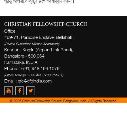
প্রভু আপনাকে প্রচুর রুপে আশীর্ব্বাদ করুন।
CHRISTIAN FELLOWSHIP CHURCH
Office
#69-71, Paradise Enclave, Bellahalli,
(Behind Supertech Micasa Apartment)
Kannur - Kogilu (Airport Link Road),
Bangalore - 560 064,
Karnataka, INDIA.
Phone : +(91) 948 194 1079
(Office Timings : 9:00 AM - 5:00 PM IST)
Email :
cfc@cfcindia.com
স
© 2026 Christian Fellowship Church, Bangalore, India. All Rights Reserved.
জন
( Th
Thi