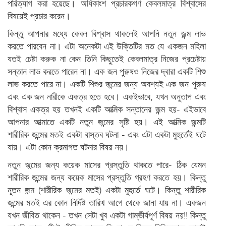
পরিত্যাগ করা হয়েছে। অধিকাংশ প্রচারকগণ কেবলমাত্র বিশ্বাসের
বিষয়েই প্রচার করেন।
কিন্তু আপনার মধ্যে কেবল বিশ্বাস থাকলেই আপনি নতুন জন্ম লাভ
করতে পারবেন না। এটা অনেকটা এই উক্তিটির মত যে একজন মহিলা
যতই চেষ্টা করুক না কেন তিনি কিছুতেই কেবলমাত্র নিজের প্রচেষ্টায়
সন্তান লাভ করতে পারেন না। এক জন পুরুষও নিজের দ্বারা একটি শিশু
লাভ করতে পারে না। একটি শিশুর জন্মের জন্য অবশ্যই এক জন পুরুষ
এবং এক জন নারীকে একত্র হতে হবে। একইভাবে, যখন অনুতাপ এবং
বিশ্বাস একত্র হয় তখনই একটি আত্মিক সন্তানের জন্ম হয়- এইভাবে
আপনার আত্মাতে একটি নতুন জন্মের সৃষ্টি হয়। এই আত্মিক জন্মটি
শারীরিক জন্মের মতই একটা বাস্তব ঘটনা - এবং এটা একটা মুহুর্তেই ঘটে
যায়। এটা কোন ক্রমাগত ঘটনার বিষয় নয়।
নতুন জন্মের জন্য কয়েক মাসের প্রস্তুতি থাকতে পারে- ঠিক যেমন
শারীরিক জন্মের জন্য কয়েক মাসের প্রস্তুতি গ্রহণ করতে হয়। কিন্তু
নূতন জন্ম (শারীরিক জন্মের মতই) একটা মুহুর্তে ঘটে। কিন্তু শারীরিক
জন্মের মতই এর কোন নির্দিষ্ট তারিখ আগে থেকে জানা যায় না। একজন
যখন জীবিত থাকেন - তখন সেটা খুব একটা গাম্ভীর্যপূর্ণ বিষয় নয়!! কিন্তু