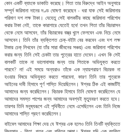
কোন একটি ব্যাংকে ডাকাতি করেছে। পিতা তার বিরুদ্ধে আইন অনুসারে
সম্পূর্ন জরিমানা দানের দণ্ড ঘোষণা করেছেন - ধরা যাক সেই জরিমানার
পরিমাণ দশ লক্ষ টাকা। যেহেতু সেই বালকটির কাছে জরিমানা পরিশোধ
করার টাকা নেই, তাকে কারাগারে যেতেই হবে! তখন পিতা তাঁর বিচারাসন
থেকে নেমে আসবেন, তাঁর বিচারকের বস্ত্র খুলে ফেলবেন এবং নিচে নেমে
আসবেন। তিনি তাঁর ব্যক্তিগত চেক্-বইটা বের করবেন এবং দশ লক্ষ
টাকার চেক্ লিখবেন (যা তাঁর সারা জীবনের সঞ্চয়) এবং জরিমানা পরিশোধ
করার জন্য তিনি সেই চেকটা তার পুত্রের হাতে দেবেন। এখন কি সেই
বালকটি তাকে না ভালোবাসার জন্য তার পিতাকে অভিযুক্ত করতে
পারবে? না! এই সময়ে অন্যরাও তাঁকে এক ন্যায়পরায়ণ বিচারক না
হওয়ার বিষয়ে অভিযুক্ত করতে পারবেনা, কারণ তিনি তার পুত্রকে
আইনের দাবী হিসাবে পূর্ণ শাস্তি দিয়েছিলেন। ঈশ্বর ঠিক এই কাজটিই
আমাদের জন্য করেছিলেন। বিচারক হিসাবে তিনি ঘোষণা করেছিলেন যে
আমাদের সমস্ত পাপের জন্য আমাদের অবশ্যই মৃত্যুবরণ করতে হবে।
তারপর তিনি মনুষ্যরূপে এই পৃথিবীতে নেমে এসেছিলেন এবং তিনি নিজে
আমাদের শাস্তি গ্রহণ করেছিলেন।
বাইবেল আমাদের শিক্ষা দেয় যে ঈশ্বর এক হলেও তিনি তিনটি ব্যক্তিতে
বিদ্যমান - পিতা, পুত্র এবং পবিত্র আত্মা। ঈশ্বর যদি এক ব্যক্তি