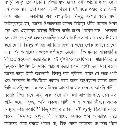
সম্পূর্ন অন্ধ হয়ে যাবেন। শিশুরা যখন জন্মায় তখন তাদের কারও কোন
ধর্ম থাকে না। তারা সকলে একই থাকে। দুই বছর পরেও তারা একই
রকম থাকে - স্বার্থপর এবং ঝগড়াটে। কিন্তু এরপর যতই সময়
অতিক্রান্ত হয়, তাদের পিতামাতারা তাদের বিভিন্ন ধর্মীয় মতবাদ শিক্ষা
দেন এবং এইভাবেই তাদের বিভিন্ন ধর্মের মধ্যে প্রবেশ ঘটে। শতকরা
৯০ ভাগ ক্ষেত্রেই এক জনব্যক্তির ধর্ম তার পিতামাতা তার জন্য নির্ধারণ
করে দেন। কিন্তু ঈশ্বর আমাদের বিভিন্ন ধর্মের লোক হিসাবে দেখেন
না। তিনি আমাদের সকলকে পাপীরুপে দেখেন। যীশু সমস্ত মানবজাতীর
নিমিত্ত মৃত্যুবরণ করার জন্যে এই পৃথিবীতে এসেছিলেন। যারা নিজেদের
ঈশ্বরের উপস্থিতির মধ্যে প্রবেশ করার জন্যে যথেষ্ট ভাল মনে করেন
তাদের জন্য তিনি আসেননি, কিন্তু যারা স্বীকার করেন যে তারা পাপী
এবং ঈশ্বরের উপস্থিতিতে প্রবেশ করার জন্য অনুপযুক্ত তাদের জন্য
তিনি এসেছিলেন। আপনার বিবেক আপনাকে বলে দেয় যে আপনি পাপী।
সুতরাং যীশুর কাছে আসা এবং তাঁকে এটা বলা আপনার কাছে কেন এত
কঠিন হবে, "প্রভু, আমি একজন পাপী, আমি আমার জীবনে অনেক
অন্যায় কাজ করেছি?" কিছু সংখ্যক লোক একটি প্রশ্ন জিজ্ঞাসা করতে
পারেন, "মঙ্গলময় ঈশ্বর কি আমাদের সমস্ত পাপ আগ্রাহ্য করে
আমাদের ক্ষমা করতে পারেন না, ঠিক যেমন আমাদের জগতের পিতা