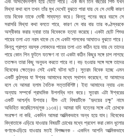
এবং অসংবেদনশীল হয়ে যেতে পারে। এক জন তিন বছরের শিশু যখন
মিথ্যা কথা বলে তখন তাঁর মুখ দেখেই বুঝতে পারা যায় যে সে দোষী কারণ
তার বিবেক তাকে দোষী সাব্যস্ত করে। কিন্তু পনের বছর বয়সে সে
সরাসরি মিথ্যা কথা বলতে পারে, কারণ সে বার বার তার কণ্ঠস্বরকে
অস্বীকার করার দ্বারা তার বিবেককে হত্যা করেছে। একটা ছোট শিশুর
পায়ের তলা এত নরম থাকে যে সে একটা পালকের আঘাতও বুঝতে পারে।
কিন্তু প্রাপ্ত বয়স্ক লোকদের পায়ের তলা এত কঠিন হয়ে যায় যে তাদের
পায়ে কোন পিন ফুটলে যতক্ষণ না তা একটা কঠিন কিছুর সঙ্গে চাপ লাগছে
ততক্ষন তারা কিছু অনুভব করতে পারে না। বড় হওয়ার সঙ্গে সঙ্গে তাদের
বিবেকের ক্ষেত্রেও সেই একই ঘটনা ঘটে। সুতরাং বিবেক হচ্ছে এমন
একটি কন্ঠস্বর যা ঈশ্বর আমাদের মধ্যে স্থাপন করেছেন, যা আমাদের
বলে যে আমরা হলাম নৈতিক সত্তাবিশিষ্ট। ইহা আমাদের ন্যায় এবং
অন্যায় সম্পর্কে প্রাথমিক উপলব্ধি দান করে। সুতরাং এটা ঈশ্বরের
একটি আশ্চর্য্য উপহার। যীশু এই বিষয়টিকে "হৃদয়ের চক্ষু" নামে
অভিহিত করেছিলেন(লূক ১১৩৪)। আমরা যদি যত্নের সঙ্গে এই চোখকে
সংরক্ষণ না করি, একদিন আমরা আত্মিকভাবে অন্ধ হয়ে যাব। বিবেকের
বিদ্বাতাকে এড়িয়ে যাওয়ার বিষয়টি চোখের মধ্যে প্রবেশ করা কোন ধূলোর
কণাকেএড়িয়ে যাওয়ার মতই বিপজ্জনক - একদিন আপনি আত্মিকভাবে