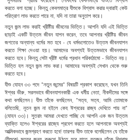
"সুসমাচার" প্রচার করেছেন। লোকদের কেবলমাত্র যীশুতে বিশ্বাস
করতে বলা হচ্ছে। কিন্তু কেবলমাত্র যীশুকে বিশ্বাস করার দ্বারাই কেউ
পরিত্রাণ লাভ করতে পারে না, যদি না তারা অনুতাপ করে।
নতুন জন্ম লাভ করাই খ্রীষ্টীয় জীবনের ভিত্তি। আপনি যদি এই ভিত্তি
ছাড়াই একটি উত্তম জীবন যাপন করেন, তবে আপনার খ্রীষ্টিয় জীবন
জগতের অন্যান্য ধর্মের মত হবে - যে ধর্মগুলোতেও উত্তম জীবনযাপন
করতে শিক্ষা দেওয়া হয়। আমাদের অবশ্যই উত্তমভাবে জীবনযাপন
করতে হবে। কিন্তু সেটা খ্রীষ্ট ধর্মের প্রধান পরিকাঠামো - ভিত্তি নয়।
ভিত্তি হল নতুন জন্ম লাভ করা। আমাদের অবশ্যই সেখান থেকে শুরু
করতে হবে।
যীশু যোহন ৩৩ পদে "নতুন জন্মের" বিষয়টি প্রকাশ করেছেন, যখন তিনি
ঈশ্বর ভীরু, সরলভাবে জীবনযাপনকারী এক ধর্মীয় নেতা, নীকদীমের সঙ্গে
কথা বলছিলেন। যীশু তাঁকে বলছিলেন, "সত্য, সত্য, আমি তোমাকে
বলিতেছি, নূতন জন্ম না হইলে কেহ ঈশ্বরের রাজ্য দেখিতে পায় না"
(যোহন ৩৩)। সুতরাং আমরা দেখতে পাচ্ছি যে আপনি এক জন উত্তম
ব্যাক্তি হলেও ঈশ্বরের রাজ্যে প্রবেশ করতে হলে আপনাকে অবশ্যই
আত্মিকভাবে জন্মগ্রহণ করতে হবে! তারপর যীশু তাকে বলেছিলেন যে তাঁকে
(যীশুকে) মৃত্যুর জন্য ক্রুশে উঠতে হবে যাতে যতজন তাঁকে বিশ্বাস