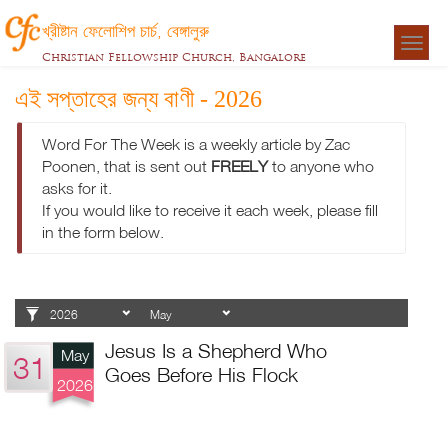
খ্রীষ্টান ফেলোশিপ চার্চ, বেঙ্গালুরু
Togg
Christian Fellowship Church, Bangalore
navigat
এই সপ্তাহের জন্য বাণী - 2026
Word For The Week is a weekly article by Zac
Poonen, that is sent out
FREELY
to anyone who
asks for it.
If you would like to receive it each week, please fill
in the form below.
Jesus Is a Shepherd Who
May
31
Goes Before His Flock
2026