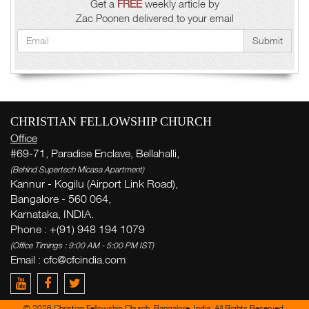
Get a
FREE
weekly article by
Zac Poonen delivered to your email
Submit
CHRISTIAN FELLOWSHIP CHURCH
Office
#69-71, Paradise Enclave, Bellahalli,
(Behind Supertech Micasa Apartment)
Kannur - Kogilu (Airport Link Road),
Bangalore - 560 064,
Karnataka, INDIA.
Phone : +(91) 948 194 1079
(Office Timings : 9:00 AM - 5:00 PM IST)
Email :
cfc@cfcindia.com
© 2026 Christian Fellowship Church, Bangalore, India. All Rights Reserved.